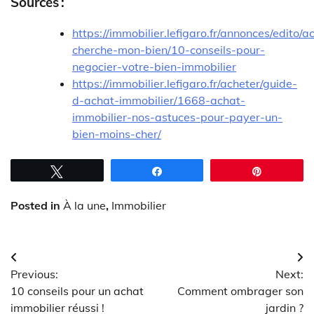
Sources :
https://immobilier.lefigaro.fr/annonces/edito/a
cherche-mon-bien/10-conseils-pour-
negocier-votre-bien-immobilier
https://immobilier.lefigaro.fr/acheter/guide-
d-achat-immobilier/1668-achat-
immobilier-nos-astuces-pour-payer-un-
bien-moins-cher/
Tweetez
Partagez
Épingle
Posted in
À la une
,
Immobilier
Navigation
Previous:
Next:
de
10 conseils pour un achat
Comment ombrager son
l’article
immobilier réussi !
jardin ?